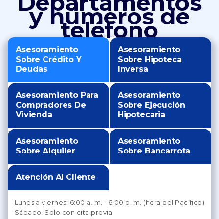
Departamentos
y números de
teléfono
Asesoramiento
Asesoramiento
Sobre Crédito Y
Sobre Hipoteca
Deudas
Inversa
Asesoramiento Para
Asesoramiento
Compradores De
Sobre Ejecución
Vivienda
Hipotecaria
Asesoramiento
Asesoramiento
Sobre Alquiler
Sobre Bancarrota
Atención Al Cliente
Lunes a viernes: 6:00 a. m. - 6:00 p. m. (hora del Pacífico)
Sábado: Solo con cita previa