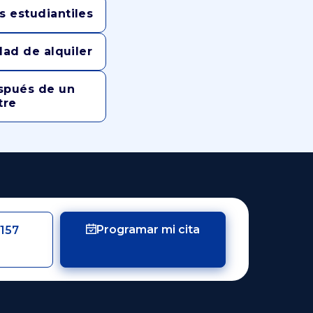
 estudiantiles
dad de alquiler
spués de un
tre
Programar mi cita
157