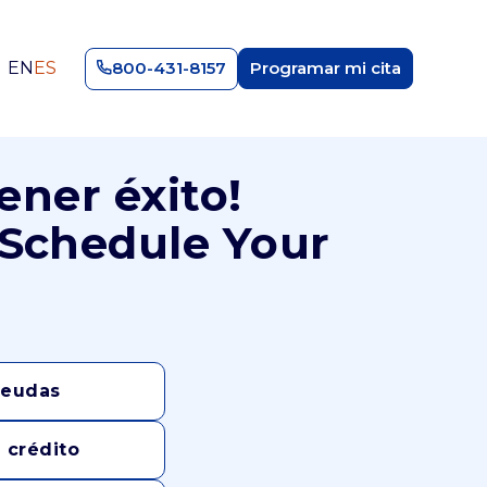
EN
ES
800-431-8157
Programar mi cita
ener éxito!
 Schedule Your
deudas
 crédito