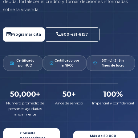
deuda, fortalecer el crédito y tomar decisiones informadas
sobre la vivienda.
Programar cita
800-431-8157
Certificado
Certificado por
501 (c) (3) Sin
por HUD
la NFCC
fines de lucro
50,000+
50+
100%
Número promedio de
Años de servicio
Imparcial y confidencial
personas ayudadas
anualmente
Consulta
Más de 50 000