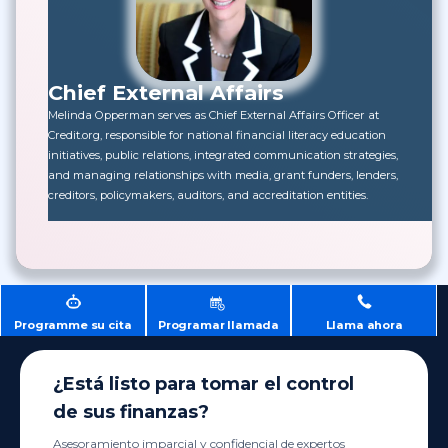
Chief External Affairs
Melinda Opperman serves as Chief External Affairs Officer at
Credit.org, responsible for national financial literacy education
initiatives, public relations, integrated communication strategies,
and managing relationships with media, grant funders, lenders,
creditors, policymakers, auditors, and accreditation entities.
Programme su cita
Programar llamada
Llama ahora
¿Está listo para tomar el control
de sus finanzas?
Asesoramiento imparcial y confidencial de expertos