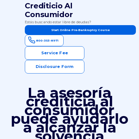
Crediticio Al
Consumidor
Estás buscando estar libre de deudas?
Start Online Pre-Bankruptcy Course
800-353-8971
Service Fee
Disclosure Form
La asesoría
crediticia al
consumidor
puede ayudarlo
a alcanzar la
solvencia