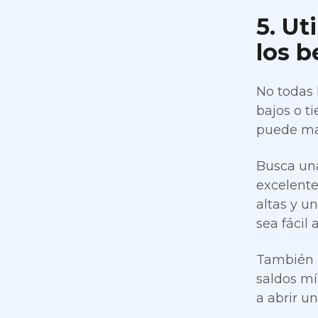
5. Ut
los b
No todas 
bajos o ti
puede mar
Busca una
excelente
altas y u
sea fácil
También p
saldos mí
a abrir u