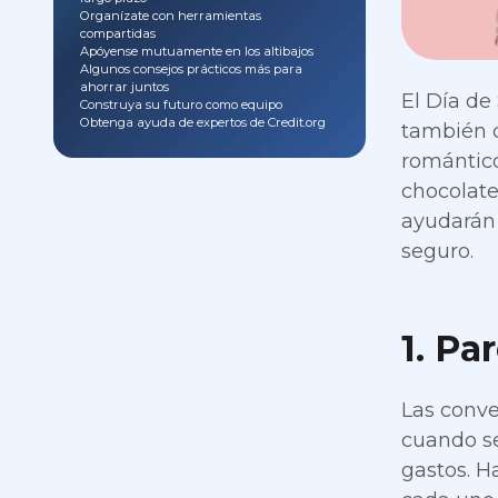
Organízate con herramientas
compartidas
Apóyense mutuamente en los altibajos
Algunos consejos prácticos más para
ahorrar juntos
El Día de
Construya su futuro como equipo
Obtenga ayuda de expertos de Credit.org
también c
romántico
chocolate
ayudarán 
seguro.
1. Pa
Las conve
cuando se
gastos. H