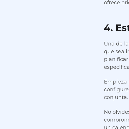
ofrece or
4. Es
Una de la
que sea i
planifica
específic
Empieza p
configure
conjunta.
No olvide
compromis
un calend