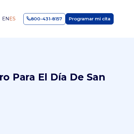
EN
ES
800-431-8157
Programar mi cita
ro Para El Día De San