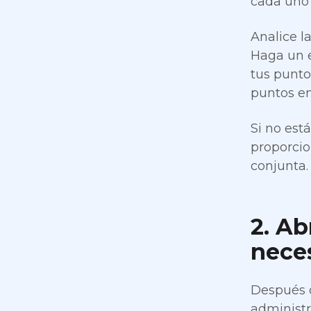
cada uno 
Analice l
Haga un e
tus punto
puntos e
Si no est
proporcio
conjunta.
2. Ab
nece
Después d
administr