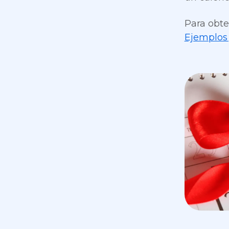
Para obte
Ejemplos 