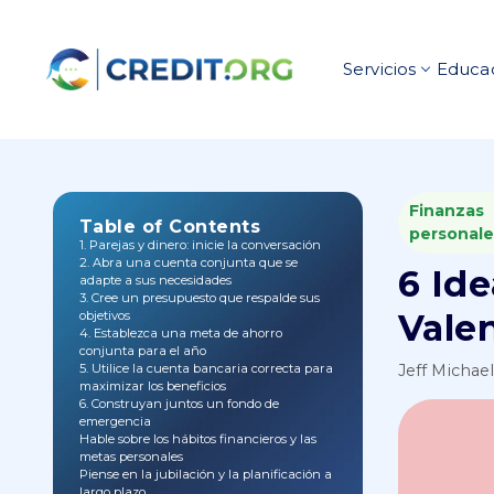
Servicios
Educac
Finanzas
Table of Contents
personale
1. Parejas y dinero: inicie la conversación
2. Abra una cuenta conjunta que se
6 Ide
adapte a sus necesidades
3. Cree un presupuesto que respalde sus
Vale
objetivos
4. Establezca una meta de ahorro
conjunta para el año
5. Utilice la cuenta bancaria correcta para
Jeff Michae
maximizar los beneficios
6. Construyan juntos un fondo de
emergencia
Hable sobre los hábitos financieros y las
metas personales
Piense en la jubilación y la planificación a
largo plazo