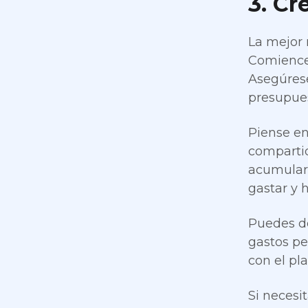
3. Cr
La mejor 
Comience 
Asegúrese
presupues
Piense en
compartid
acumular 
gastar y 
Puedes de
gastos pe
con el pl
Si necesi