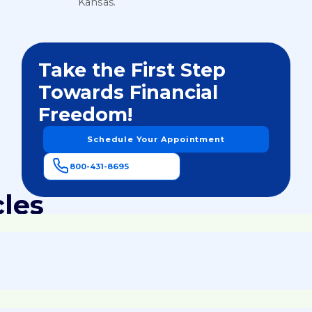
Kansas.
Take the First Step
Towards Financial
Freedom!
Schedule Your Appointment
800-431-8695
cles