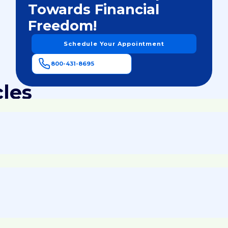
Towards Financial
Freedom!
Schedule Your Appointment
800-431-8695
cles