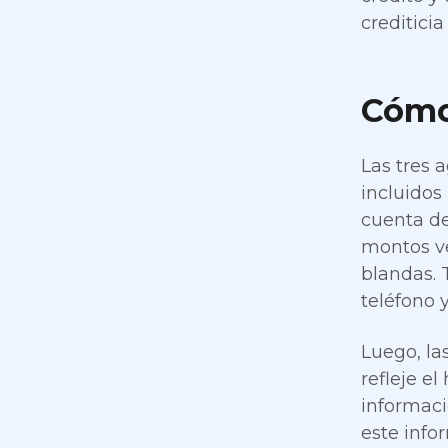
crediticia
Cómo 
Las tres a
incluidos
cuenta de
montos ven
blandas. 
teléfono y
Luego, la
refleje el
informaci
este info