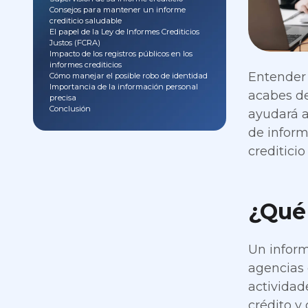
Consejos para mantener un informe
crediticio saludable
El papel de la Ley de Informes Crediticios
Justos (FCRA)
Impacto de los registros públicos en los
informes crediticios
Entender 
Cómo manejar el posible robo de identidad
Importancia de la información personal
acabes de
precisa
Conclusión
ayudará a
de inform
creditici
¿Qué 
Un informe
agencias 
actividad
crédito y