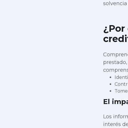
solvencia 
¿Por 
credi
Comprende
prestado,
comprensi
Ident
Contro
Tome d
El imp
Los infor
interés d