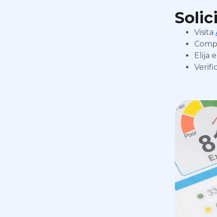
Solic
Visita
Compl
Elija 
Verif