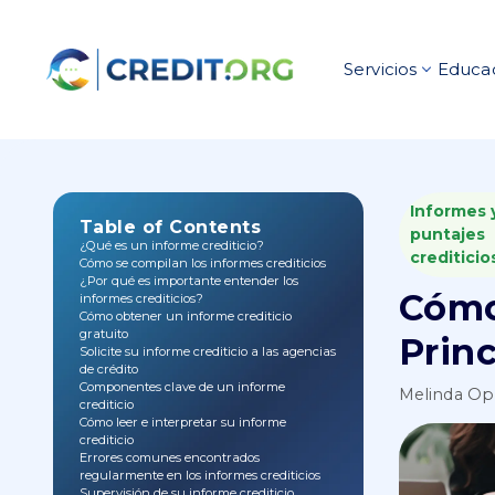
Servicios
Educac
Informes 
Table of Contents
puntajes
¿Qué es un informe crediticio?
crediticio
Cómo se compilan los informes crediticios
¿Por qué es importante entender los
Cómo
informes crediticios?
Cómo obtener un informe crediticio
gratuito
Princ
Solicite su informe crediticio a las agencias
de crédito
Componentes clave de un informe
Melinda O
crediticio
Cómo leer e interpretar su informe
crediticio
Errores comunes encontrados
regularmente en los informes crediticios
Supervisión de su informe crediticio