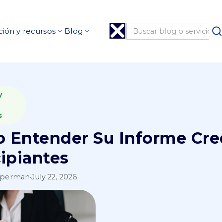
ión y recursos
Blog
y
s
 Entender Su Informe Cred
ipiantes
pperman
·
July 22, 2026