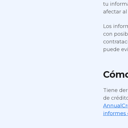
tu inform
afectar a
Los infor
con posib
contratac
puede evi
Cómo 
Tiene der
de crédit
AnnualCr
informes c