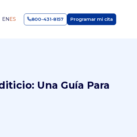
EN
ES
800-431-8157
Programar mi cita
iticio: Una Guía Para